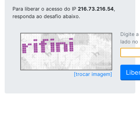
Para liberar o acesso
do IP
216.73.216.54
,
responda ao desafio abaixo.
Digite 
lado no
[trocar imagem]