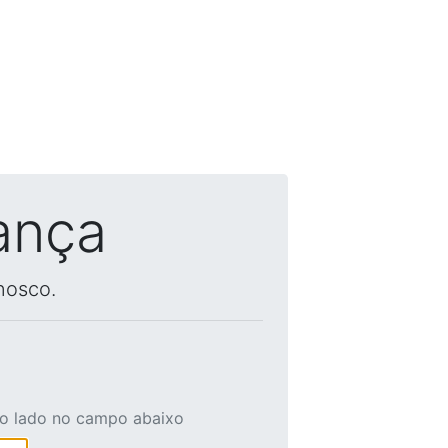
ança
nosco.
ao lado no campo abaixo