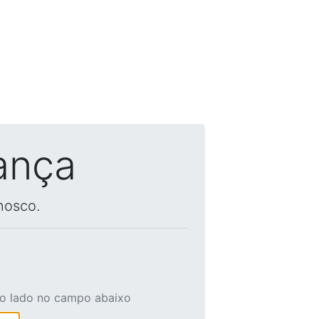
ança
nosco.
ao lado no campo abaixo